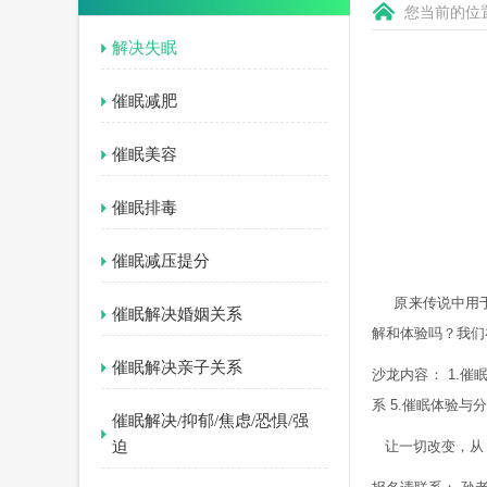
您当前的位
解决失眠
催眠减肥
催眠美容
催眠排毒
催眠减压提分
原来传说中用
催眠解决婚姻关系
解和体验吗？我们
催眠解决亲子关系
沙龙内容：
1.
催
系
5.
催眠体验与分
催眠解决/抑郁/焦虑/恐惧/强
让一切改变，从
迫