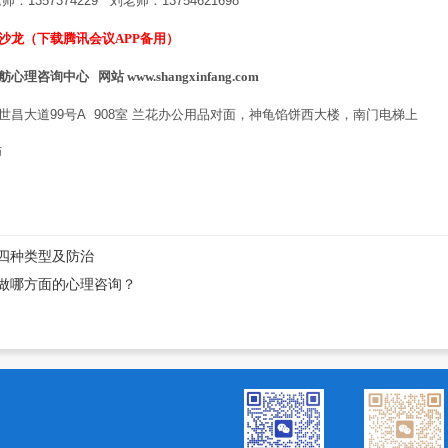
老师：
1357374229
刘老师：
13754621698
沙龙（下载腾讯会议APP备用）
咨询中心 网站 www.shangxinfang.com
世昌大道
99
号
A 908
室
兰花办公用品对面，神龟馅饼西大楼，南门电梯上
师
四种类型及防治
做哪方面的心理咨询？