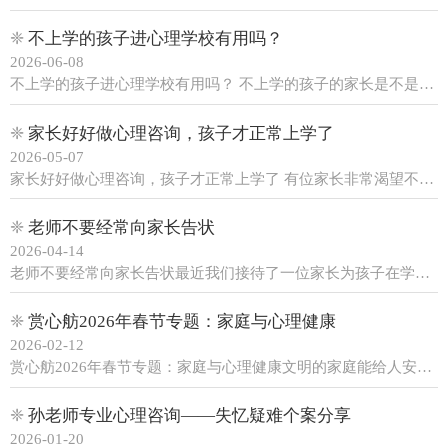
❈
不上学的孩子进心理学校有用吗？
2026-06-08
不上学的孩子进心理学校有用吗？ 不上学的孩子的家长是不是都听说过心理学校，心理学校名曰其心理学校，其实心理学校都是戒断网瘾的学校。我们赏心舫心理咨询室接了很多去网瘾学校返回家的孩子。孩子回家后的感受是非常不舒服的，家长是偷着把孩子送到心理学校的，在学校里面，只要孩子不好......
❈
家长好好做心理咨询，孩子才正常上学了
2026-05-07
家长好好做心理咨询，孩子才正常上学了 有位家长非常渴望不上学的高中孩子来我们心理咨询中心做心理咨询，不知道什么原因，孩子一直没有走进我们的心理咨询室。春节过后，家长又打电话给我们赏心舫心理室，原来家长把孩子送到外地一处戒网瘾的心理学校上学，因为家长没有商量孩子，直接硬生......
❈
老师不要经常向家长告状
2026-04-14
老师不要经常向家长告状最近我们接待了一位家长为孩子在学校不遵守纪律而烦恼。班主任每天打电话给家长，我听完家长的诉说之后，我们都承认她的孩子确实有问题，但是我作为心理咨询师，感觉这位班主任也很有问题。孩子在学校不会收拾卫生，书包乱放，书籍不会整理，校服丢了很多次，这些问题......
❈
赏心舫2026年春节专题：家庭与心理健康
2026-02-12
赏心舫2026年春节专题：家庭与心理健康文明的家庭能给人安全感，使人感到幸福，温暖和愉快。家庭满足了个体的归属感。据调查显示，如果家庭成员的亲密性与适应性较高，能有效地减少青少年的疏离感；在家庭中如果个体能感到被爱和尊重，也会学习到如何爱他人，尊敬他人，当个体遇到困难，......
❈
孙老师专业心理咨询——失忆疑难个案分享
2026-01-20