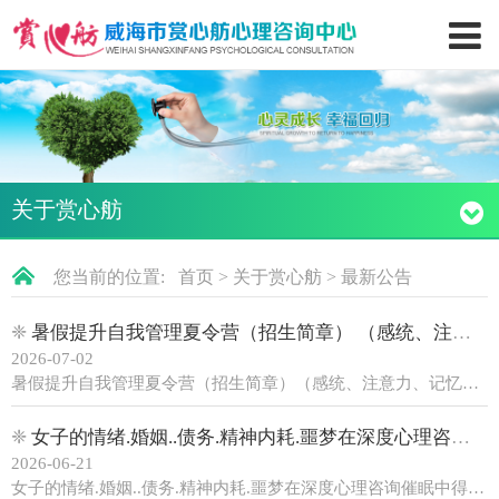
关于赏心舫
您当前的位置:
首页
>
关于赏心舫
>
最新公告
❈
暑假提升自我管理夏令营（招生简章） （感统、注意力、记忆力、学习力、情商、思考
2026-07-02
暑假提升自我管理夏令营（招生简章）（感统、注意力、记忆力、学习力、情商、思考、好习惯）前言：这个暑假，不止玩乐，更是心灵成长。孩子内向自卑、敏感、情绪急躁、厌学拖延、亲子矛盾、社交胆怯、内耗…… 资深专业心理老师陪伴引导，通过团体游戏、心理疏导、情绪体验、情商训练、团体......
❈
女子的情绪.婚姻..债务.精神内耗.噩梦在深度心理咨询催眠中得到疗愈
2026-06-21
女子的情绪.婚姻..债务.精神内耗.噩梦在深度心理咨询催眠中得到疗愈 近来有位女子微信预约，要来做婚姻.情感.债务.精神内耗.心理咨询。见面后，我发现这女子有一头长长的飘逸头发，大大的眼睛，皮肤白皙，一身玉色衣服，整体非常漂亮，寒暄之后坐下来，便发现女子非常疲惫。原来，......