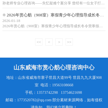
孙老师专业心理咨询——失忆疑难个案分享 曾经有一位女子打电话约孙老师为她的爱人做一次心理咨询。 电话之后，女的扶着男的走进我的心理咨询室。我的注意力学员问我：“老师，他怎么了？”我说不知道呢，我没有回答孩子们的提问，只让他们去找刘老师做注意力训练。原来，她的爱人曾经为......
❈
2026年赏心舫（908室）寒假青少年心理指导成长冬令营
2026-01-18
2026年赏心舫（908室）寒假青少年心理指导成长冬令营寒假如约而至，让心灵踏上成长的暖途！无论孩子是性格内向、渴望突破，还是情绪波动较大、需要疏导，或希望提升社交能力、建立自信，这里都能提供量身定制的心理支持。这个寒假让孩子暂时放下电子产品的束缚，收获自信勇气与温暖。......
<<
<
>
>>
山东威海市赏心舫心理咨询中心
地址：山东省威海市寨子世昌大道99号 世昌九九大厦908
室 电话：19563108668
手机：13573742298 13754621698
邮箱：1773520782@qq.com 部分素材来源网络，如有侵权
请告知，我们将立即删除！