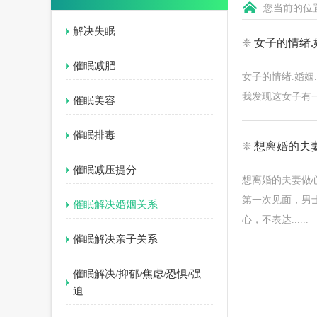
您当前的位
解决失眠
❈
女子的情绪.
催眠减肥
女子的情绪.婚姻
我发现这女子有一
催眠美容
催眠排毒
❈
想离婚的夫
催眠减压提分
想离婚的夫妻做
第一次见面，男
催眠解决婚姻关系
心，不表达......
催眠解决亲子关系
催眠解决/抑郁/焦虑/恐惧/强
迫