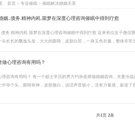
置:
首页
>
专业催眠
>
催眠解决婚姻关系
婚姻..债务.精神内耗.噩梦在深度心理咨询催眠中得到疗愈
..债务.精神内耗.噩梦在深度心理咨询催眠中得到疗愈 近来有位女子微信
头长长的飘逸头发，大大的眼睛，皮肤白皙，一身玉色衣服，整体非常漂亮，
妻做心理咨询有用吗？
心理咨询有用吗？ 有一个硕士学历的男方约孙老师做婚姻咨询，夫妻冷战
士中等个头，眼睛有神，皮肤微白，说话声音较小，没有力量感，叙述了
共
1
页
2
条